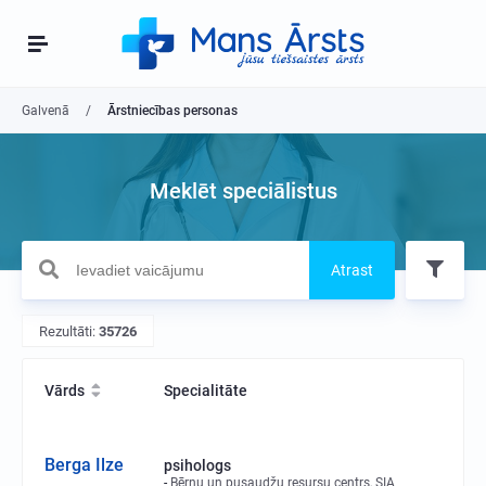
Galvenā
Ārstniecības personas
Meklēt speciālistus
Atrast
Rezultāti:
35726
Vārds
Specialitāte
Berga Ilze
psihologs
Bērnu un pusaudžu resursu centrs, SIA