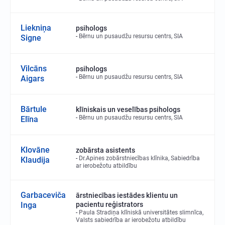
Liekniņa
psihologs
Bērnu un pusaudžu resursu centrs, SIA
Signe
Vilcāns
psihologs
Bērnu un pusaudžu resursu centrs, SIA
Aigars
Bārtule
klīniskais un veselības psihologs
Bērnu un pusaudžu resursu centrs, SIA
Elīna
Klovāne
zobārsta asistents
Dr.Apines zobārstniecības klīnika, Sabiedrība
Klaudija
ar ierobežotu atbildību
Garbaceviča
ārstniecības iestādes klientu un
Inga
pacientu reģistrators
Paula Stradiņa klīniskā universitātes slimnīca,
Valsts sabiedrība ar ierobežotu atbildību