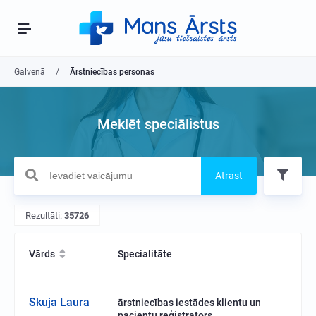
Galvenā
Ārstniecības personas
Meklēt speciālistus
Atrast
Rezultāti:
35726
Vārds
Specialitāte
Skuja Laura
ārstniecības iestādes klientu un
pacientu reģistrators