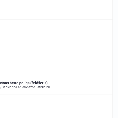
īnas ārsta palīgs (feldšeris)
Sabiedrība ar ierobežotu atbildību