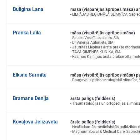
Buligina Lana
māsa (vispārējās aprūpes māsa) an
LIEPĀJAS REĢIONĀLĀ SLIMNĪCA, Sabiedrī
Pranka Laila
māsa (vispārējās aprūpes māsa)
Saules Veselības centrs, SIA
Dr.Valerija Agloniete, SIA
Jautrītes Liepiņas ārsta prakse otorinola
TAVA ĢIMENES KLĪNIKA, SIA
Rasmas Kalniņas ārsta prakse oftalmoloģ
Elksne Sarmīte
māsa (vispārējās aprūpes māsa) psi
Daugavpils psihoneiroloģiskā slimnīca, V
Bramane Denija
ārsta palīgs (feldšeris)
Traumatoloģijas un ortopēdijas slimnīca,
Kovaļova Jelizaveta
ārsta palīgs (feldšeris)
Neatliekamās medicīniskās palīdzības d
Magnum Social & Medical Care, Sabiedrīb