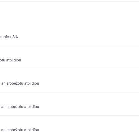
imnīca, SIA
otu atbildību
 ar ierobežotu atbildību
 ar ierobežotu atbildību
 ar ierobežotu atbildību