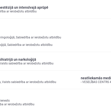
estēzijā un intensīvajā aprūpē
ba ar ierobežotu atbildību
ringoloģijā, Sabiedrība ar ierobežotu atbildību
ijā, Sabiedrība ar ierobežotu atbildību
hiatrijā un narkoloģijā
alsts sabiedrība ar ierobežotu atbildību
neatliekamās medic
 Valsts sabiedrība ar ierobežotu atbildību
VESELĪBAS CENTRS 4, 
ienests
a ar ierobežotu atbildību