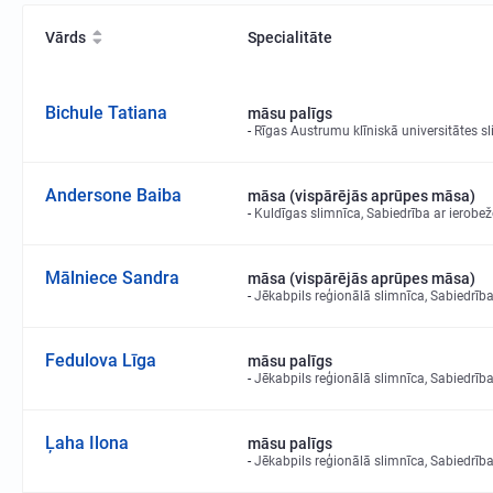
Vārds
Specialitāte
Bichule Tatiana
māsu palīgs
Rīgas Austrumu klīniskā universitātes sl
Andersone Baiba
māsa (vispārējās aprūpes māsa)
Kuldīgas slimnīca, Sabiedrība ar ierobež
Mālniece Sandra
māsa (vispārējās aprūpes māsa)
Jēkabpils reģionālā slimnīca, Sabiedrība
Fedulova Līga
māsu palīgs
Jēkabpils reģionālā slimnīca, Sabiedrība
Ļaha Ilona
māsu palīgs
Jēkabpils reģionālā slimnīca, Sabiedrība