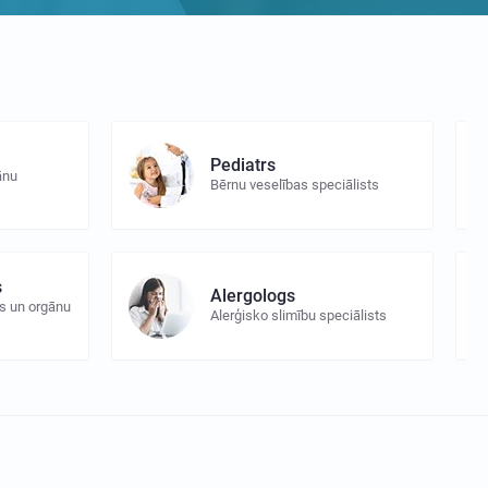
Pediatrs
ānu
Bērnu veselības speciālists
s
Alergologs
s un orgānu
Alerģisko slimību speciālists