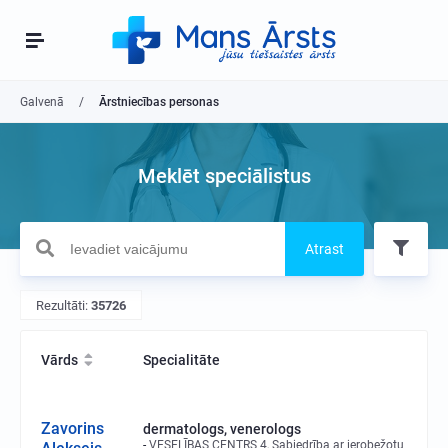
Galvenā
Ārstniecības personas
Meklēt speciālistus
Atrast
Rezultāti:
35726
Vārds
Specialitāte
Zavorins
dermatologs, venerologs
VESELĪBAS CENTRS 4, Sabiedrība ar ierobežotu