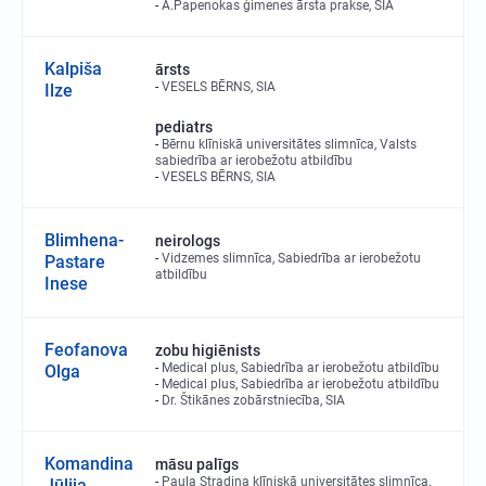
A.Papenokas ģimenes ārsta prakse, SIA
Kalpiša
ārsts
VESELS BĒRNS, SIA
Ilze
pediatrs
Bērnu klīniskā universitātes slimnīca, Valsts
sabiedrība ar ierobežotu atbildību
VESELS BĒRNS, SIA
Blimhena-
neirologs
Vidzemes slimnīca, Sabiedrība ar ierobežotu
Pastare
atbildību
Inese
Feofanova
zobu higiēnists
Medical plus, Sabiedrība ar ierobežotu atbildību
Olga
Medical plus, Sabiedrība ar ierobežotu atbildību
Dr. Štikānes zobārstniecība, SIA
Komandina
māsu palīgs
Paula Stradiņa klīniskā universitātes slimnīca,
Jūlija