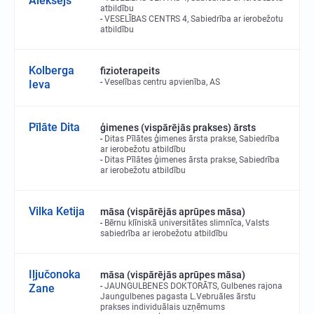
Aleksejs
atbildību
VESELĪBAS CENTRS 4, Sabiedrība ar ierobežotu
atbildību
Kolberga
fizioterapeits
Veselības centru apvienība, AS
Ieva
Pīlāte Dita
ģimenes (vispārējās prakses) ārsts
Ditas Pīlātes ģimenes ārsta prakse, Sabiedrība
ar ierobežotu atbildību
Ditas Pīlātes ģimenes ārsta prakse, Sabiedrība
ar ierobežotu atbildību
Vilka Ketija
māsa (vispārējās aprūpes māsa)
Bērnu klīniskā universitātes slimnīca, Valsts
sabiedrība ar ierobežotu atbildību
Iļjučonoka
māsa (vispārējās aprūpes māsa)
JAUNGULBENES DOKTORĀTS, Gulbenes rajona
Zane
Jaungulbenes pagasta L.Vebruāles ārstu
prakses individuālais uzņēmums