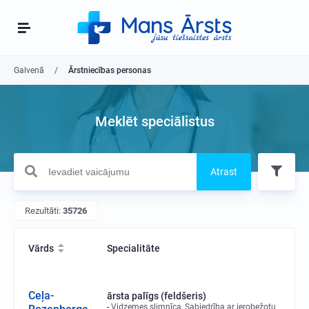
Galvenā
Ārstniecības personas
Meklēt speciālistus
Atrast
Rezultāti:
35726
Vārds
Specialitāte
Ceļa-
ārsta palīgs (feldšeris)
Vidzemes slimnīca, Sabiedrība ar ierobežotu