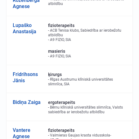
Rozenberga
atbildību
Agnese
Lupaško
fizioterapeits
ACB Tenisa klubs, Sabiedrība ar ierobežotu
Anastasija
atbildību
A9 FIZIO, SIA
masieris
A9 FIZIO, SIA
Fridrihsons
ķirurgs
Rīgas Austrumu klīniskā universitātes
Jānis
slimnīca, SIA
Bidiņa Zaiga
ergoterapeits
Bērnu klīniskā universitātes slimnīca, Valsts
sabiedrība ar ierobežotu atbildību
Vantere
fizioterapeits
Valmieras Gaujas krasta vidusskola-
Agnese