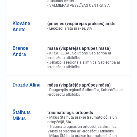
attīstības centrs
VALMIERAS VESELĪBAS CENTRS, SIA
Klovāne
ģimenes (vispārējās prakses) ārsts
Liepziedi ārsta prakse, SIA
Anete
Brence
māsa (vispārējās aprūpes māsa)
KIRSH LEGAL Solutions, Sabiedrība ar
Andra
ierobežotu atbildību
Jēkabpils reģionālā slimnīca, Sabiedrība ar
ierobežotu atbildību
Drozde Alina
māsa (vispārējās aprūpes māsa)
Daugavpils reģionālā slimnīca, Sabiedrība ar
ierobežotu atbildību
Štālhuts
traumatologs, ortopēds
Mikus Štālhuta prakse traumatoloģijā un
Mikus
ortopēdijā, SIA
Traumatoloģijas un ortopēdijas slimnīca,
Valsts sabiedrība ar ierobežotu atbildību
Mikus Štālhuta prakse traumatoloģijā un