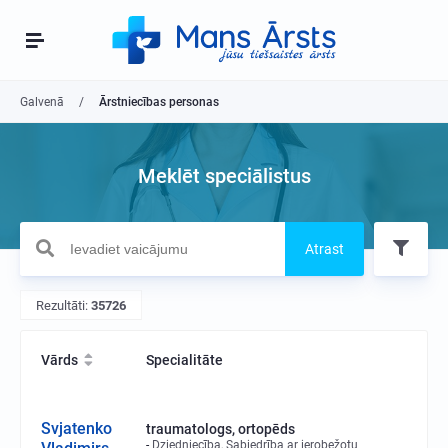
Galvenā
Ārstniecības personas
Meklēt speciālistus
Atrast
Rezultāti:
35726
Vārds
Specialitāte
Svjatenko
traumatologs, ortopēds
Dziedniecība, Sabiedrība ar ierobežotu