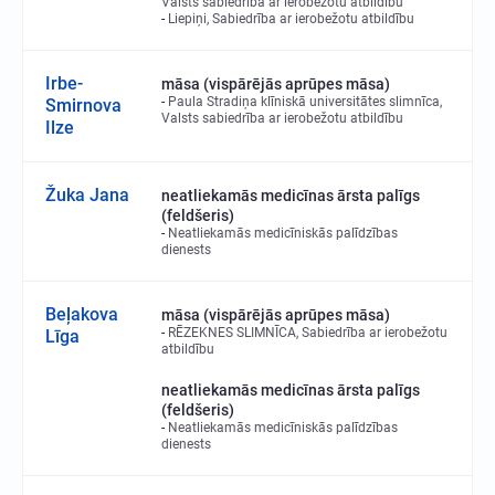
Valsts sabiedrība ar ierobežotu atbildību
Liepiņi, Sabiedrība ar ierobežotu atbildību
Irbe-
māsa (vispārējās aprūpes māsa)
Paula Stradiņa klīniskā universitātes slimnīca,
Smirnova
Valsts sabiedrība ar ierobežotu atbildību
Ilze
Žuka Jana
neatliekamās medicīnas ārsta palīgs
(feldšeris)
Neatliekamās medicīniskās palīdzības
dienests
Beļakova
māsa (vispārējās aprūpes māsa)
RĒZEKNES SLIMNĪCA, Sabiedrība ar ierobežotu
Līga
atbildību
neatliekamās medicīnas ārsta palīgs
(feldšeris)
Neatliekamās medicīniskās palīdzības
dienests