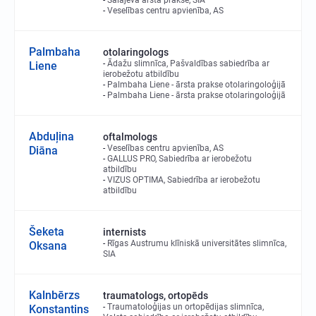
Šalajeva ārsta prakse, SIA
Veselības centru apvienība, AS
Palmbaha
otolaringologs
Ādažu slimnīca, Pašvaldības sabiedrība ar
Liene
ierobežotu atbildību
Palmbaha Liene - ārsta prakse otolaringoloģijā
Palmbaha Liene - ārsta prakse otolaringoloģijā
Abduļina
oftalmologs
Veselības centru apvienība, AS
Diāna
GALLUS PRO, Sabiedrība ar ierobežotu
atbildību
VIZUS OPTIMA, Sabiedrība ar ierobežotu
atbildību
Šeketa
internists
Rīgas Austrumu klīniskā universitātes slimnīca,
Oksana
SIA
Kalnbērzs
traumatologs, ortopēds
Traumatoloģijas un ortopēdijas slimnīca,
Konstantins