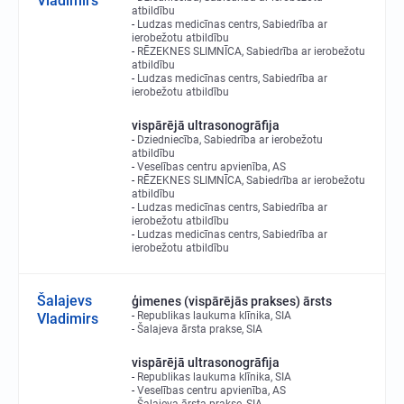
Vladimirs
atbildību
Ludzas medicīnas centrs, Sabiedrība ar
ierobežotu atbildību
RĒZEKNES SLIMNĪCA, Sabiedrība ar ierobežotu
atbildību
Ludzas medicīnas centrs, Sabiedrība ar
ierobežotu atbildību
vispārējā ultrasonogrāfija
Dziedniecība, Sabiedrība ar ierobežotu
atbildību
Veselības centru apvienība, AS
RĒZEKNES SLIMNĪCA, Sabiedrība ar ierobežotu
atbildību
Ludzas medicīnas centrs, Sabiedrība ar
ierobežotu atbildību
Ludzas medicīnas centrs, Sabiedrība ar
ierobežotu atbildību
Šalajevs
ģimenes (vispārējās prakses) ārsts
Republikas laukuma klīnika, SIA
Vladimirs
Šalajeva ārsta prakse, SIA
vispārējā ultrasonogrāfija
Republikas laukuma klīnika, SIA
Veselības centru apvienība, AS