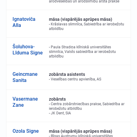
arodveselības un arodslimību ārsta prakse
Ignatoviča
māsa (vispārējās aprūpes māsa)
Krāslavas slimnīca, Sabiedrība ar ierobežotu
Alla
atbildību
Šoluhova-
Paula Stradiņa klīniskā universitātes
slimnīca, Valsts sabiedrība ar ierobežotu
Līduma Signe
atbildību
Geincmane
zobārsta asistents
Veselības centru apvienība, AS
Sanita
Vasermane
zobārsts
Centra zobārstniecības prakse, Sabiedrība ar
Zane
ierobežotu atbildību
JK Dent, SIA
Ozola Signe
māsa (vispārējās aprūpes māsa)
Rīgas Austrumu klīniskā universitātes