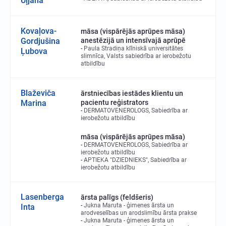
Uļjana
Kovaļova-
māsa (vispārējās aprūpes māsa)
Gordjušina
anestēzijā un intensīvajā aprūpē
Paula Stradiņa klīniskā universitātes
Ļubova
slimnīca, Valsts sabiedrība ar ierobežotu
atbildību
Blaževiča
ārstniecības iestādes klientu un
Marina
pacientu reģistrators
DERMATOVENEROLOGS, Sabiedrība ar
ierobežotu atbildību
māsa (vispārējās aprūpes māsa)
DERMATOVENEROLOGS, Sabiedrība ar
ierobežotu atbildību
APTIEKA "DZIEDNIEKS", Sabiedrība ar
ierobežotu atbildību
Lasenberga
ārsta palīgs (feldšeris)
Jukna Maruta - ģimenes ārsta un
Inta
arodveselības un arodslimību ārsta prakse
Jukna Maruta - ģimenes ārsta un