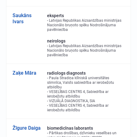
Saukāns
eksperts
Latvijas Republikas Aizsardzības ministrijas
Ivars
Nacionālo bruņoto spēku Nodrošinājuma
pavēlniecība
neirologs
Latvijas Republikas Aizsardzības ministrijas
Nacionālo bruņoto spēku Nodrošinājuma
pavēlniecība
Zaķe Māra
radiologs diagnosts
Paula Stradiņa klīniskā universitātes
slimnīca, Valsts sabiedrība ar ierobežotu
atbildību
VESELĪBAS CENTRS 4, Sabiedrība ar
ierobežotu atbildību
VIZUĀLĀ DIAGNOSTIKA, SIA
VESELĪBAS CENTRS 4, Sabiedrība ar
ierobežotu atbildību
Žīgure Daiga
biomedicīnas laborants
Pārtikas drošības, dzīvnieku veselības un