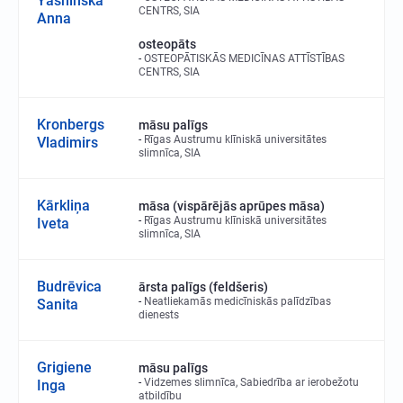
Yashinska
CENTRS, SIA
Anna
osteopāts
OSTEOPĀTISKĀS MEDICĪNAS ATTĪSTĪBAS
CENTRS, SIA
Kronbergs
māsu palīgs
Rīgas Austrumu klīniskā universitātes
Vladimirs
slimnīca, SIA
Kārkliņa
māsa (vispārējās aprūpes māsa)
Rīgas Austrumu klīniskā universitātes
Iveta
slimnīca, SIA
Budrēvica
ārsta palīgs (feldšeris)
Neatliekamās medicīniskās palīdzības
Sanita
dienests
Grigiene
māsu palīgs
Vidzemes slimnīca, Sabiedrība ar ierobežotu
Inga
atbildību