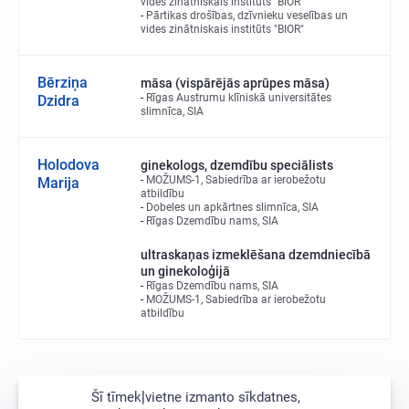
vides zinātniskais institūts "BIOR"
Pārtikas drošības, dzīvnieku veselības un
vides zinātniskais institūts "BIOR"
Bērziņa
māsa (vispārējās aprūpes māsa)
Rīgas Austrumu klīniskā universitātes
Dzidra
slimnīca, SIA
Holodova
ginekologs, dzemdību speciālists
MOŽUMS-1, Sabiedrība ar ierobežotu
Marija
atbildību
Dobeles un apkārtnes slimnīca, SIA
Rīgas Dzemdību nams, SIA
ultraskaņas izmeklēšana dzemdniecībā
un ginekoloģijā
Rīgas Dzemdību nams, SIA
MOŽUMS-1, Sabiedrība ar ierobežotu
atbildību
Šī tīmekļvietne izmanto sīkdatnes,
131/3573