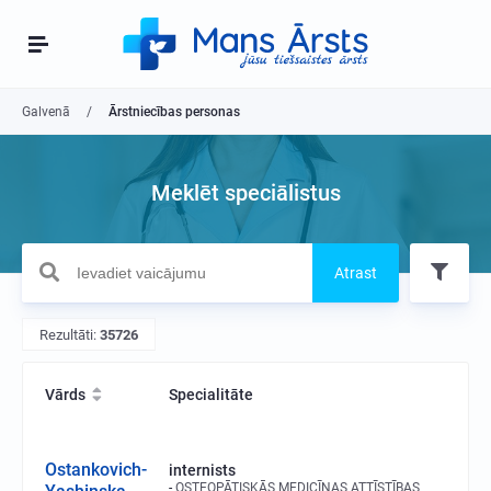
Galvenā
Ārstniecības personas
Meklēt speciālistus
Atrast
Rezultāti:
35726
Vārds
Specialitāte
Ostankovich-
internists
OSTEOPĀTISKĀS MEDICĪNAS ATTĪSTĪBAS