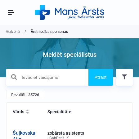
Galvenā
Ārstniecības personas
Meklēt speciālistus
Atrast
Rezultāti:
35726
Vārds
Specialitāte
Šuļkovska
zobārsta asistents
GabDent, IK