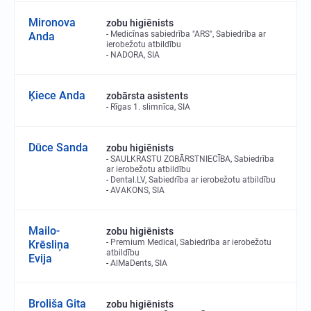
Mironova
zobu higiēnists
Medicīnas sabiedrība "ARS", Sabiedrība ar
Anda
ierobežotu atbildību
NADORA, SIA
Ķiece Anda
zobārsta asistents
Rīgas 1. slimnīca, SIA
Dūce Sanda
zobu higiēnists
SAULKRASTU ZOBĀRSTNIECĪBA, Sabiedrība
ar ierobežotu atbildību
Dental.LV, Sabiedrība ar ierobežotu atbildību
AVAKONS, SIA
Mailo-
zobu higiēnists
Premium Medical, Sabiedrība ar ierobežotu
Krēsliņa
atbildību
Evija
AlMaDents, SIA
Broliša Gita
zobu higiēnists