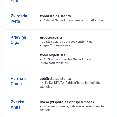
Alla
Zvirgzda
zobārsta asistents
SANA LV, Sabiedrība ar ierobežotu atbildību
Iveta
Krieviņa
ergoterapeits
Valsts sociālās aprūpes centrs "Rīga"
Olga
Rīgas 2. pamatskola
zobu higiēnists
VALIS Zobārstniecība, Sabiedrība ar
ierobežotu atbildību
Purmale
zobārsta asistents
KLĪNIKA DENTA, Sabiedrība ar ierobežotu
Gunta
atbildību
Zvacka
māsa (vispārējās aprūpes māsa)
Vidzemes slimnīca, Sabiedrība ar ierobežotu
Anita
atbildību