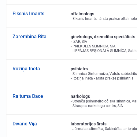
Elksnis Imants
oftalmologs
Elksnis Imants - ārsta prakse oftalmolo
Zarembina Rita
ginekologs, dzemdību speciālists
IZAR, SIA
PRIEKULES SLIMNĪCA, SIA
LIEPĀJAS REĢIONĀLĀ SLIMNĪCA, Sabiedr
Roziņa Ineta
psihiatrs
Slimnīca Ģintermuiža, Valsts sabiedrība
Roziņa Ineta - ārsta prakse psihiatrijā
Raituma Dace
narkologs
Strenču psihoneiroloģiskā slimnīca, Val
Straupes narkologu centrs, SIA
Dīvane Vija
laboratorijas ārsts
Jūrmalas slimnīca, Sabiedrība ar ierob