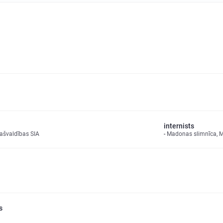
internists
ašvaldības SIA
Madonas slimnīca, 
s