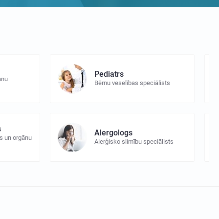
Pediatrs
ānu
Bērnu veselības speciālists
s
Alergologs
s un orgānu
Alerģisko slimību speciālists