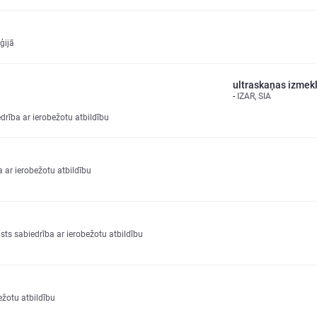
ģijā
ultraskaņas izmek
IZAR, SIA
ība ar ierobežotu atbildību
 ar ierobežotu atbildību
sts sabiedrība ar ierobežotu atbildību
ežotu atbildību