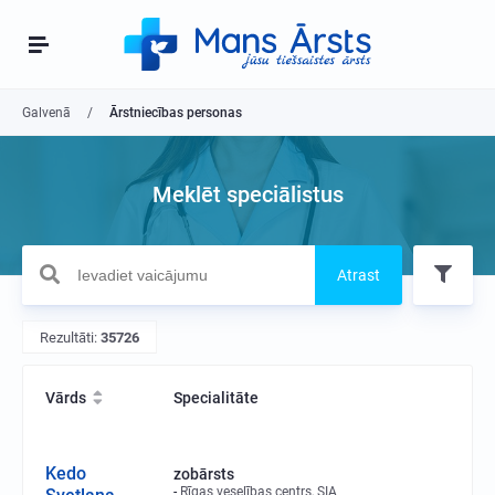
Galvenā
Ārstniecības personas
Meklēt speciālistus
Atrast
Rezultāti:
35726
Vārds
Specialitāte
Kedo
zobārsts
Rīgas veselības centrs, SIA