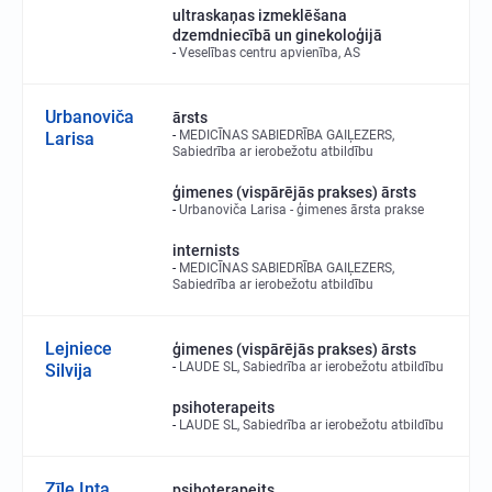
ultraskaņas izmeklēšana
dzemdniecībā un ginekoloģijā
Veselības centru apvienība, AS
Urbanoviča
ārsts
MEDICĪNAS SABIEDRĪBA GAIĻEZERS,
Larisa
Sabiedrība ar ierobežotu atbildību
ģimenes (vispārējās prakses) ārsts
Urbanoviča Larisa - ģimenes ārsta prakse
internists
MEDICĪNAS SABIEDRĪBA GAIĻEZERS,
Sabiedrība ar ierobežotu atbildību
Lejniece
ģimenes (vispārējās prakses) ārsts
LAUDE SL, Sabiedrība ar ierobežotu atbildību
Silvija
psihoterapeits
LAUDE SL, Sabiedrība ar ierobežotu atbildību
Zīle Inta
psihoterapeits