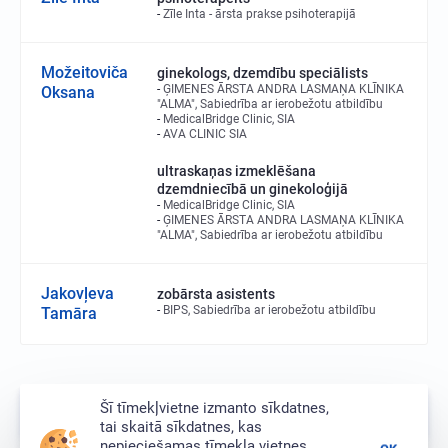
Zīle Inta - ārsta prakse psihoterapijā
Možeitoviča
ginekologs, dzemdību speciālists
ĢIMENES ĀRSTA ANDRA LASMAŅA KLĪNIKA
Oksana
"ALMA", Sabiedrība ar ierobežotu atbildību
MedicalBridge Clinic, SIA
AVA CLINIC SIA
ultraskaņas izmeklēšana
dzemdniecībā un ginekoloģijā
MedicalBridge Clinic, SIA
ĢIMENES ĀRSTA ANDRA LASMAŅA KLĪNIKA
"ALMA", Sabiedrība ar ierobežotu atbildību
Jakovļeva
zobārsta asistents
BIPS, Sabiedrība ar ierobežotu atbildību
Tamāra
Šī tīmekļvietne izmanto sīkdatnes,
116/3573
tai skaitā sīkdatnes, kas
nepieciešamas tīmekļa vietnes