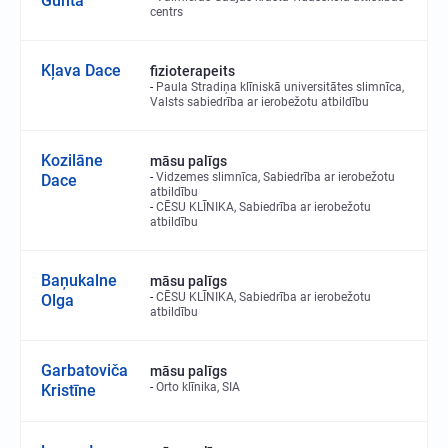
Gunta
centrs
Kļava Dace
fizioterapeits
Paula Stradiņa klīniskā universitātes slimnīca,
Valsts sabiedrība ar ierobežotu atbildību
Kozilāne
māsu palīgs
Vidzemes slimnīca, Sabiedrība ar ierobežotu
Dace
atbildību
CĒSU KLĪNIKA, Sabiedrība ar ierobežotu
atbildību
Baņukalne
māsu palīgs
CĒSU KLĪNIKA, Sabiedrība ar ierobežotu
Olga
atbildību
Garbatoviča
māsu palīgs
Orto klīnika, SIA
Kristīne