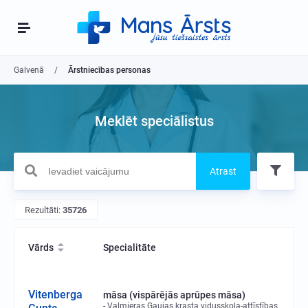
Galvenā
Ārstniecības personas
Meklēt speciālistus
Atrast
Rezultāti:
35726
Vārds
Specialitāte
Vitenberga
māsa (vispārējās aprūpes māsa)
Valmieras Gaujas krasta vidusskola-attīstības