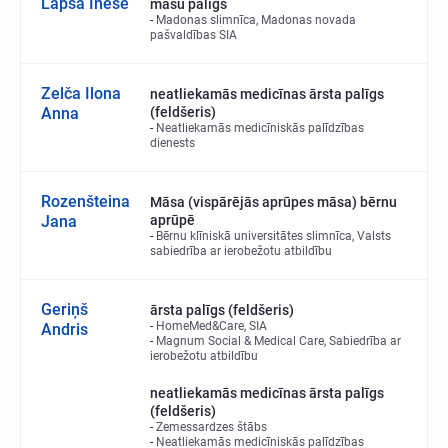
Lapsa Inese
māsu palīgs
Madonas slimnīca, Madonas novada
pašvaldības SIA
Zelča Ilona
neatliekamās medicīnas ārsta palīgs
Anna
(feldšeris)
Neatliekamās medicīniskās palīdzības
dienests
Rozenšteina
Māsa (vispārējās aprūpes māsa) bērnu
Jana
aprūpē
Bērnu klīniskā universitātes slimnīca, Valsts
sabiedrība ar ierobežotu atbildību
Geriņš
ārsta palīgs (feldšeris)
HomeMed&Care, SIA
Andris
Magnum Social & Medical Care, Sabiedrība ar
ierobežotu atbildību
neatliekamās medicīnas ārsta palīgs
(feldšeris)
Zemessardzes štābs
Neatliekamās medicīniskās palīdzības