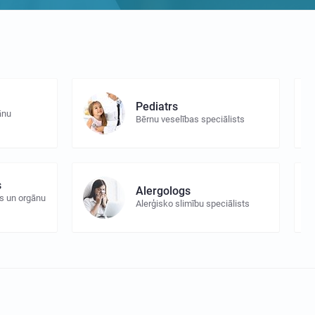
Pediatrs
ānu
Bērnu veselības speciālists
s
Alergologs
s un orgānu
Alerģisko slimību speciālists