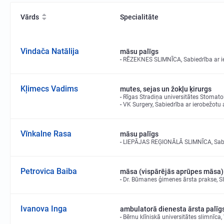
Vārds
Specialitāte
Vindača Natālija
māsu palīgs
RĒZEKNES SLIMNĪCA, Sabiedrība ar ie
Kļimecs Vadims
mutes, sejas un žokļu ķirurgs
Rīgas Stradiņa universitātes Stomatolo
VK Surgery, Sabiedrība ar ierobežotu 
Vīnkalne Rasa
māsu palīgs
LIEPĀJAS REĢIONĀLĀ SLIMNĪCA, Sabie
Petrovica Baiba
māsa (vispārējās aprūpes māsa)
Dr. Būmanes ģimenes ārsta prakse, S
Ivanova Inga
ambulatorā dienesta ārsta palīg
Bērnu klīniskā universitātes slimnīca,