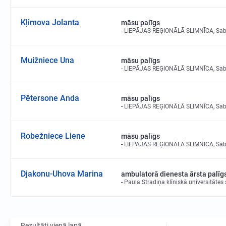
Kļimova Jolanta
māsu palīgs
LIEPĀJAS REĢIONĀLĀ SLIMNĪCA, Sabie
Muižniece Una
māsu palīgs
LIEPĀJAS REĢIONĀLĀ SLIMNĪCA, Sabie
Pētersone Anda
māsu palīgs
LIEPĀJAS REĢIONĀLĀ SLIMNĪCA, Sabie
Robežniece Liene
māsu palīgs
LIEPĀJAS REĢIONĀLĀ SLIMNĪCA, Sabie
Djakonu-Uhova Marina
ambulatorā dienesta ārsta palīg
Paula Stradiņa klīniskā universitātes 
Rezultāti vienā lapā