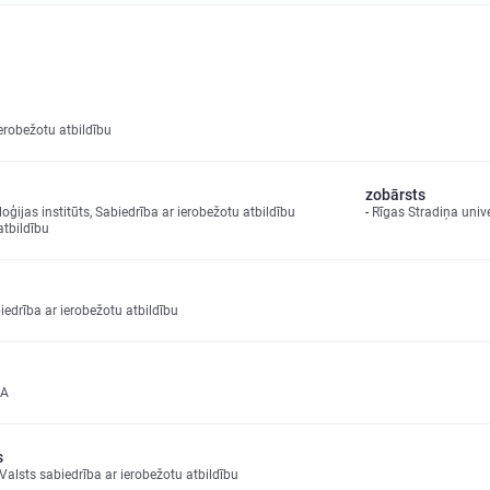
robežotu atbildību
zobārsts
ģijas institūts, Sabiedrība ar ierobežotu atbildību
Rīgas Stradiņa unive
atbildību
drība ar ierobežotu atbildību
IA
s
 Valsts sabiedrība ar ierobežotu atbildību