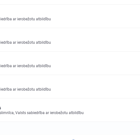
drība ar ierobežotu atbildību
drība ar ierobežotu atbildību
drība ar ierobežotu atbildību
drība ar ierobežotu atbildību
s
slimnīca, Valsts sabiedrība ar ierobežotu atbildību