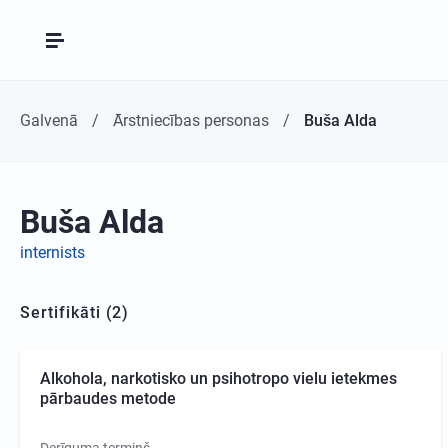
Galvenā
Ārstniecības personas
Buša Alda
Buša Alda
internists
Sertifikāti (2)
Alkohola, narkotisko un psihotropo vielu ietekmes
pārbaudes metode
Derīguma termiņš